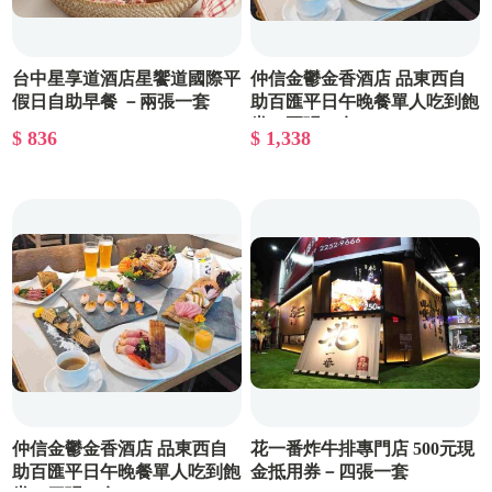
台中星享道酒店星饗道國際平
仲信金鬱金香酒店 品東西自
假日自助早餐 －兩張一套
助百匯平日午晚餐單人吃到飽
券－兩張一套
$ 836
$ 1,338
仲信金鬱金香酒店 品東西自
花一番炸牛排專門店 500元現
助百匯平日午晚餐單人吃到飽
金抵用券－四張一套