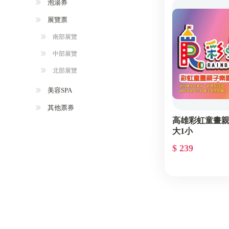
泡湯券
展覽票
南部展覽
中部展覽
北部展覽
美容SPA
其他票券
高雄彩虹童畫親
大1小
$ 239