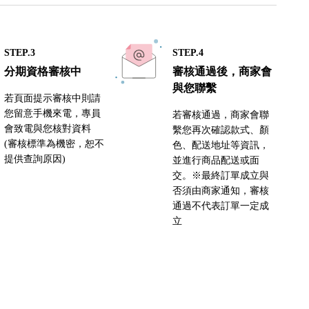
STEP.3
STEP.4
分期資格審核中
審核通過後，商家會
與您聯繫
若頁面提示審核中則請
您留意手機來電，專員
若審核通過，商家會聯
會致電與您核對資料
繫您再次確認款式、顏
(審核標準為機密，恕不
色、配送地址等資訊，
提供查詢原因)
並進行商品配送或面
交。※最終訂單成立與
否須由商家通知，審核
通過不代表訂單一定成
立