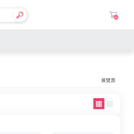
(0)
登入
南部餐券
展覽票
中部餐券
北部餐券
全台通用
全台通用
南部電影
南部泡湯
中部電影
中部泡湯
南部展覽
北部電影
北部泡湯
中部展覽
全台多點