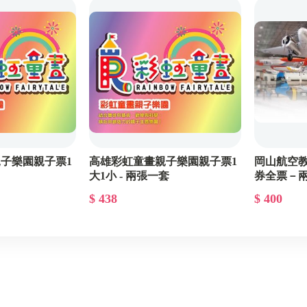
其他票券
子樂園親子票1
高雄彩虹童畫親子樂園親子票1
岡山航空
大1小 - 兩張一套
券全票－
$ 438
$ 400