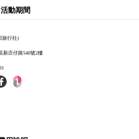
 活動期間
田旅行社)
新庄仔路540號2樓
91