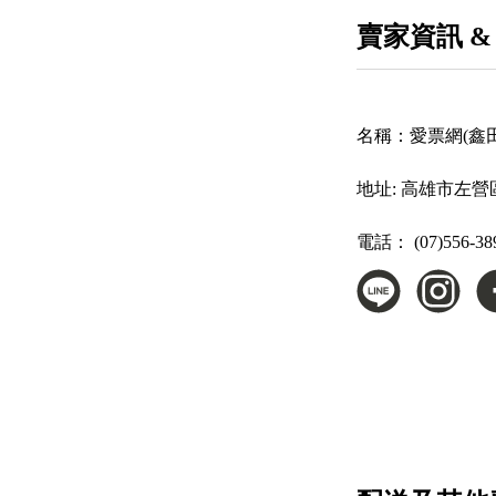
賣家資訊 &
名稱：
愛票網(鑫
地址:
高雄市左營區
電話：
(07)556-38