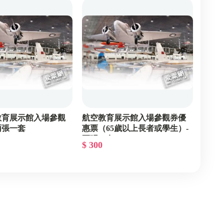
東部泡湯
北部展覽
南部SPA
中部SPA
北部SPA
教育展示館入場參觀
航空教育展示館入場參觀券優
兩張一套
惠票（65歲以上長者或學生）-
兩張一套
$ 300