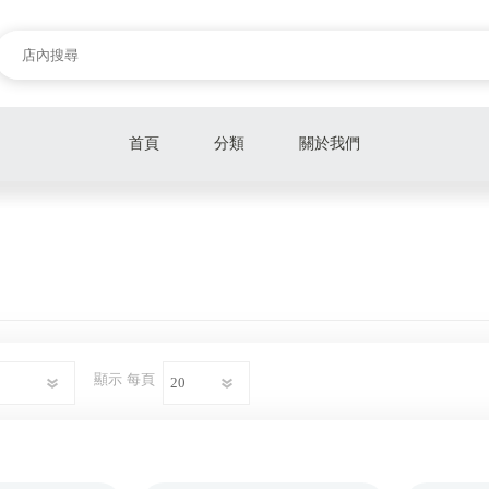
首頁
分類
關於我們
旅遊行程
餐券
樂園、遊玩券
電影票
顯示
每頁
泡湯券
展覽票
美容SPA