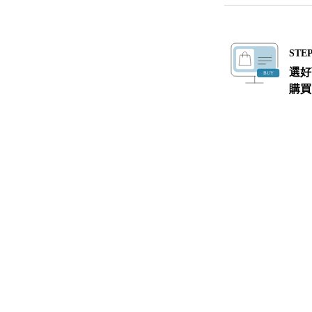
STEP
選好
購買