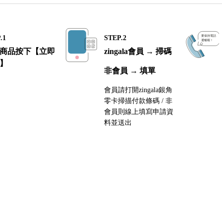
.1
STEP.2
商品按下【立即
zingala會員 → 掃碼
】
非會員 → 填單
會員請打開zingala銀角
零卡掃描付款條碼 / 非
會員則線上填寫申請資
料並送出