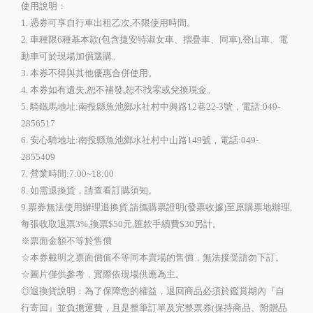
使用說明：
1. 憑券可享自行車出租乙次,不限使用時間。
2. 車種限6種基本款(包含捷安特淑女車、摺疊車、同車),登山車、電
動車可於現場加價選購。
3. 本券不得與其他優惠合併使用。
4. 本券如有遺失,恕不補發,恕不找零或兌換現金。
5. 騎鐵馬地址:南投縣魚池鄉水社村中興路12巷22-3號，電話:049-
2856517
6. 安心騎地址:南投縣魚池鄉水社村中山路149號，電話:049-
2855409
7. 營業時間:7:00~18:00
8. 如需退換貨，請查看訂購須知。
9.票券無法使用辦理退換貨,請攜購票證明(發票收據)至原購票地辦理,
每張收取退票3%,換票$50元,匯款手續費$30另計。
※票面金額不等於售價
☆本券載明之票面價值不等同本賣場的售價，無法接受請勿下訂。
☆圖片僅供參考，實際依現場供應為主。
◎退換貨說明：為了保障您的權益，退回商品必須於鑑賞期內『自
行寄回』並負擔運費，且是整筆訂單及完整票券(保持商品、附贈品