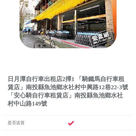
日月潭自行車出租店2擇1 「騎鐵馬自行車租
賃店」南投縣魚池鄉水社村中興路12巷22-3號
「安心騎自行車租賃店」南投縣魚池鄉水社
村中山路149號
是否送貨