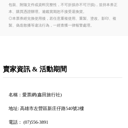
包裝、附隨文件或資料完整性，不可折損亦不可汙損)，並持本券正
本、購買憑證辦理。逾鑑賞期恕不接受退換貨。
◎本票券經兌換使用後，若任意重複使用、重製、塗改、影印、複
製、偽造散播等違法行為，一經查獲一律報警處理。
賣家資訊 & 活動期間
名稱：
愛票網(鑫田旅行社)
地址:
高雄市左營區新庄仔路540號2樓
電話：
(07)556-3891