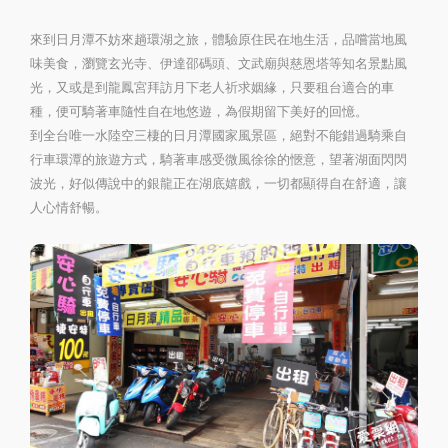
來到日月潭不妨來趟環湖之旅，體驗原住民在地生活，品嚐當地風
味美食，瀏覽玄光寺、伊達邵碼頭、文武廟與慈恩塔等知名景點風
光，又或是到龍鳳宮拜訪月下老人祈求姻緣，只要租台適合的車
種，便可騎著車隨性自在地悠遊，為假期留下美好的回憶。
到全台唯一水陸空三棲的日月潭國家風景區，絕對不能錯過騎乘自
行車環潭的旅遊方式，騎著車感受微風徐徐的愜意，望著湖面閃閃
波光，好似傳說中的銀龍正在湖底嬉戲，一切都顯得自在舒適，讓
人心情舒暢。