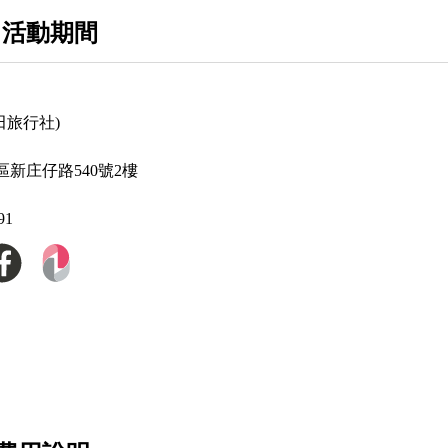
 活動期間
田旅行社)
新庄仔路540號2樓
91