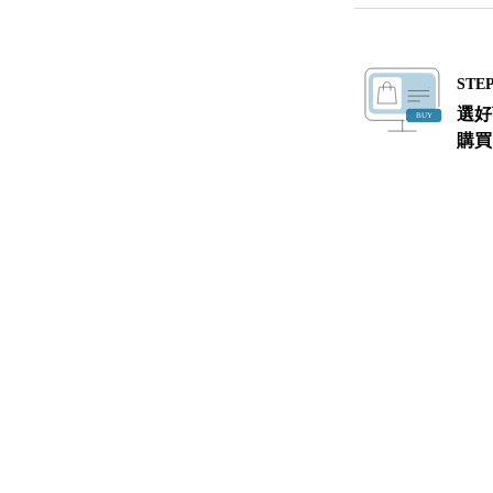
STEP
選好
購買