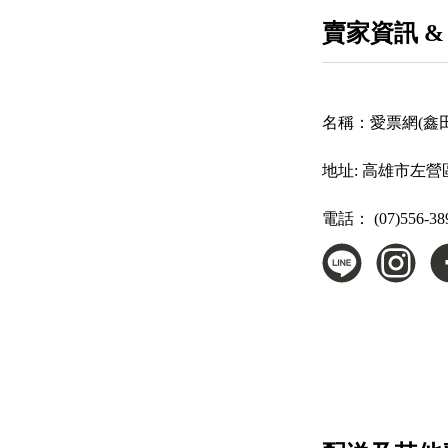
賣家資訊 &
名稱：
愛票網(鑫
地址:
高雄市左營區
電話：
(07)556-38