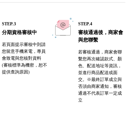
STEP.3
STEP.4
分期資格審核中
審核通過後，商家會
與您聯繫
若頁面提示審核中則請
您留意手機來電，專員
若審核通過，商家會聯
會致電與您核對資料
繫您再次確認款式、顏
(審核標準為機密，恕不
色、配送地址等資訊，
提供查詢原因)
並進行商品配送或面
交。※最終訂單成立與
否須由商家通知，審核
通過不代表訂單一定成
立