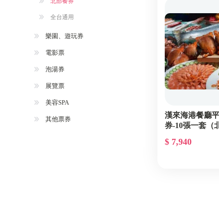
北部餐券
全台通用
樂園、遊玩券
電影票
泡湯券
展覽票
美容SPA
漢來海港餐廳
其他票券
券-10張一套
$ 7,940