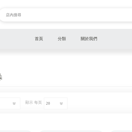
首頁
分類
關於我們
旅遊行程
餐券
券
樂園、遊玩券
電影票
顯示
每頁
泡湯券
展覽票
美容SPA