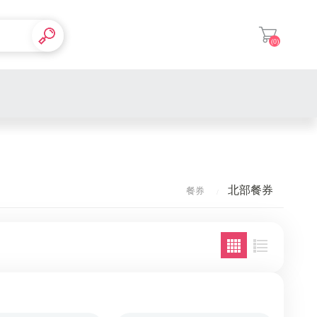
(0)
登入
南部餐券
北部餐券
餐券
中部餐券
北部餐券
全台通用
全台通用
南部電影
南部泡湯
中部電影
中部泡湯
南部展覽
北部電影
北部泡湯
中部展覽
全台多點