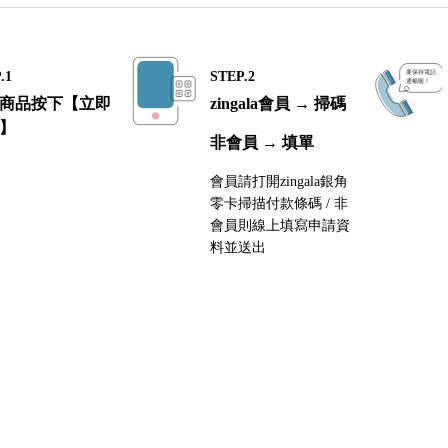
.1
STEP.2
商品按下【立即
zingala會員 → 掃碼
】
非會員 → 填單
會員請打開zingala銀角
零卡掃描付款條碼 / 非
會員則線上填寫申請資
料並送出