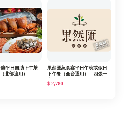
東部泡湯
北部展覽
南部SPA
中部SPA
北部SPA
餐廳平日自助下午茶
果然匯蔬食宴平日午晚或假日
套（北部適用）
下午餐（全台通用）－四張一
套
$ 2,780