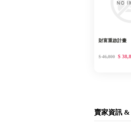
財富重啟計畫
$ 38,
$ 46,800
賣家資訊 &