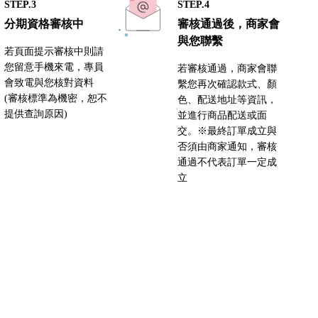
STEP.3
STEP.4
分期資格審核中
審核通過後，商家會
與您聯繫
若頁面提示審核中則請
您留意手機來電，專員
若審核通過，商家會聯
會致電與您核對資料
繫您再次確認款式、顏
(審核標準為機密，恕不
色、配送地址等資訊，
提供查詢原因)
並進行商品配送或面
交。※最終訂單成立與
否須由商家通知，審核
通過不代表訂單一定成
立