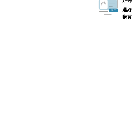
STEP
選好
購買