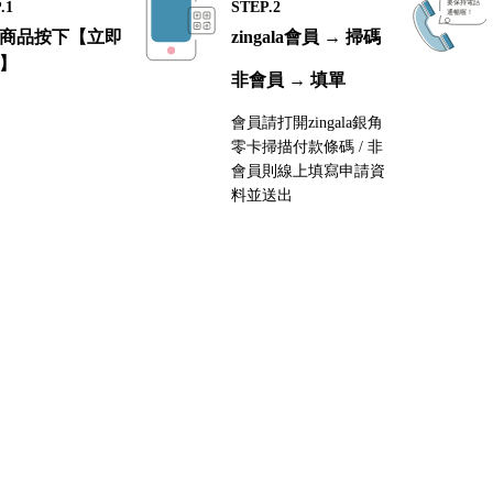
.1
STEP.2
商品按下【立即
zingala會員 → 掃碼
】
非會員 → 填單
會員請打開zingala銀角
零卡掃描付款條碼 / 非
會員則線上填寫申請資
料並送出