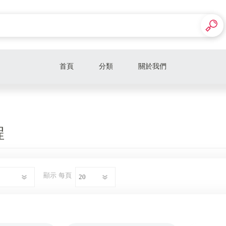
首頁
分類
關於我們
顯化課程
希塔必修課程
程
希塔必修課程合報優惠
希塔高階選修課程
顯示
每頁