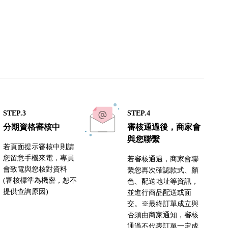
STEP.3
STEP.4
分期資格審核中
審核通過後，商家會
與您聯繫
若頁面提示審核中則請
您留意手機來電，專員
若審核通過，商家會聯
會致電與您核對資料
繫您再次確認款式、顏
(審核標準為機密，恕不
色、配送地址等資訊，
提供查詢原因)
並進行商品配送或面
交。※最終訂單成立與
否須由商家通知，審核
通過不代表訂單一定成