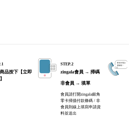
.1
STEP.2
商品按下【立即
zingala會員 → 掃碼
】
非會員 → 填單
會員請打開zingala銀角
零卡掃描付款條碼 / 非
會員則線上填寫申請資
料並送出