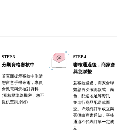
STEP.3
STEP.4
分期資格審核中
審核通過後，商家會
與您聯繫
若頁面提示審核中則請
您留意手機來電，專員
若審核通過，商家會聯
會致電與您核對資料
繫您再次確認款式、顏
(審核標準為機密，恕不
色、配送地址等資訊，
提供查詢原因)
並進行商品配送或面
交。※最終訂單成立與
否須由商家通知，審核
通過不代表訂單一定成
立