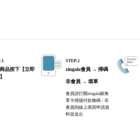
.1
STEP.2
商品按下【立即
zingala會員 → 掃碼
】
非會員 → 填單
會員請打開zingala銀角
零卡掃描付款條碼 / 非
會員則線上填寫申請資
料並送出