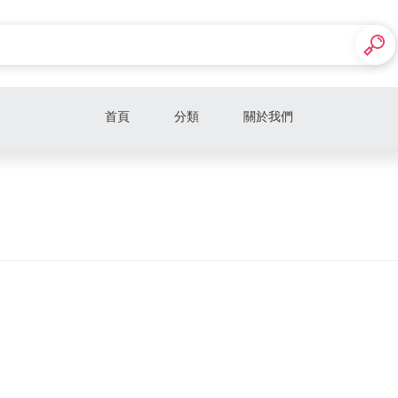
首頁
分類
關於我們
課程
產品
芳香療法spa創業課程