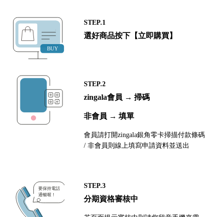
STEP.1
選好商品按下【立即購買】
STEP.2
zingala會員 → 掃碼
非會員 → 填單
會員請打開zingala銀角零卡掃描付款條碼
/ 非會員則線上填寫申請資料並送出
STEP.3
分期資格審核中