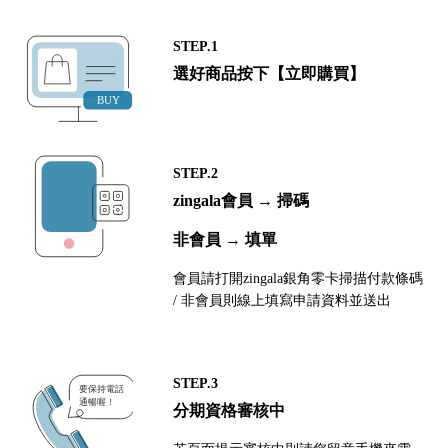
STEP.1
選好商品按下【立即購買】
STEP.2
zingala會員 → 掃碼
非會員 → 填單
會員請打開zingala銀角零卡掃描付款條碼
/ 非會員則線上填寫申請資料並送出
STEP.3
分期資格審核中