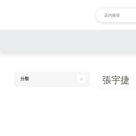
張宇捷
分類