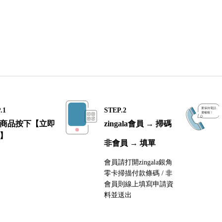
.1
STEP.2
商品按下【立即
zingala會員 → 掃碼
】
非會員 → 填單
會員請打開zingala銀角
零卡掃描付款條碼 / 非
會員則線上填寫申請資
料並送出