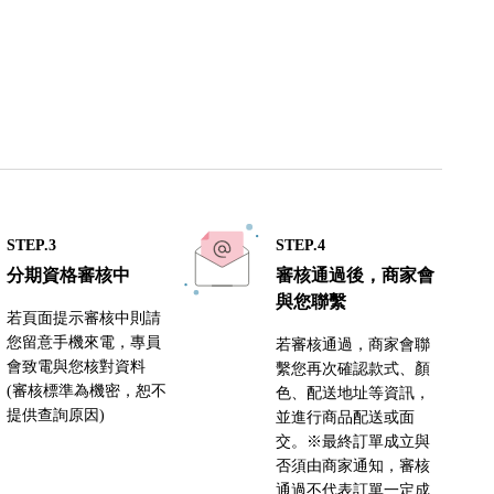
STEP.3
STEP.4
分期資格審核中
審核通過後，商家會
與您聯繫
若頁面提示審核中則請
您留意手機來電，專員
若審核通過，商家會聯
會致電與您核對資料
繫您再次確認款式、顏
(審核標準為機密，恕不
色、配送地址等資訊，
提供查詢原因)
並進行商品配送或面
交。※最終訂單成立與
否須由商家通知，審核
通過不代表訂單一定成