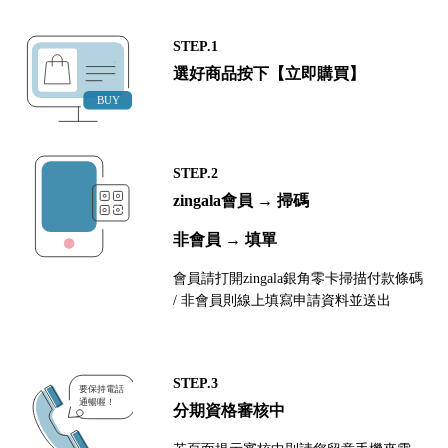
STEP.1
選好商品按下【立即購買】
STEP.2
zingala會員 → 掃碼
非會員 → 填單
會員請打開zingala銀角零卡掃描付款條碼
/ 非會員則線上填寫申請資料並送出
STEP.3
分期資格審核中