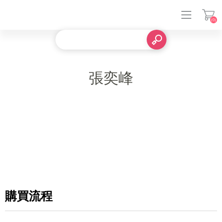
(0)
登入
張奕峰
購買流程