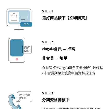
STEP.1
選好商品按下【立即購買】
STEP.2
zingala會員 → 掃碼
非會員 → 填單
會員請打開zingala銀角零卡掃描付款條碼
/ 非會員則線上填寫申請資料並送出
STEP.3
分期資格審核中