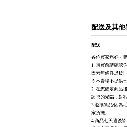
配送及其他
配送
各位買家您好~ 
1. 購買前請確
因素無條件退貨!
※本賣場不提供七
2. 在您確定商
謝您的光臨，對
3.退換貨品:因
家負擔。
4.商品七天過後