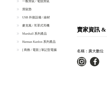
一般滑鼠 / 電競滑鼠
滑鼠墊
USB 外接設備 / 線材
麥克風 / 耳罩式耳機
賣家資訊 &
Marshall 系列產品
Harman Kardon 系列產品
[ 商務 / 電競 ] 筆記型電腦
名稱：
廣大數位