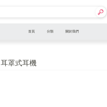
首頁
分類
關於我們
電腦零組件
電腦螢幕專區
/ 耳罩式耳機
微軟專區
外
22
薄膜式 / 類機械 / 機械式鍵盤
一般滑鼠 / 電競滑鼠
滑鼠墊
器
USB 外接設備 / 線材