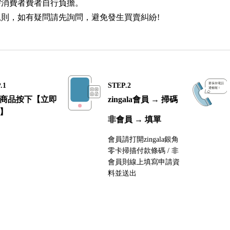
需消費者費者自行負擔。
則，如有疑問請先詢問，避免發生買賣糾紛!
.1
STEP.2
商品按下【立即
zingala會員 → 掃碼
】
非會員 → 填單
會員請打開zingala銀角
零卡掃描付款條碼 / 非
會員則線上填寫申請資
料並送出