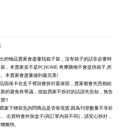
用
寄出的物品賣家會盡量找箱子裝，沒有箱子的話非必要時
裝，本賣家並不是PCHOME 奇摩購物不會提供箱子,所
。本賣家會盡量做到最完美!
產品因保卡在盒子裡頭會拆封蓋保固，賣家都會先照相給
全新的避免有爭議，假如買家不拆封的話請先告知，無告
貨!!
位買家下標前先詢問商品是否有現貨,因為刊登數量不等於
。 出貨時會外加盒子(與訂單內容不同)，請安心拆封，
購物愉快。