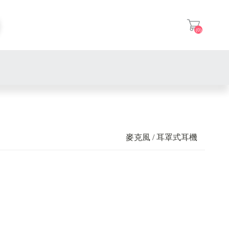
(0)
登入
主機板
顯示卡 / 繪圖卡
麥克風 / 耳罩式耳機
SSD 固態硬碟 / 傳統硬碟 /
接式硬碟 [ 2.5吋 / 3.5吋 / M.2
80 ]
電源供應器
散熱周邊 [ 風扇 / 塔式散熱
 / 一體式水冷 ]