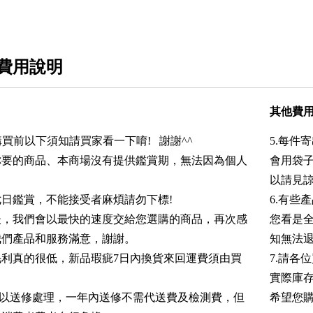
費用說明
其他費
購買前以下須知請買家看一下唷! 謝謝^^
5.每件
認你要的商品、本商場沒有提供鑑賞期，無法因為個人
會用袋子
以請見諒
日鑑賞，不能接受者麻煩請勿下標!
6.有些
品後，我們會以最快的速度交給您選購的商品，再次感
您看是
我們產品和服務滿意，謝謝。
知無法退
為毛利真的很低，新品瑕疵7日內換貨來回運費須由買
7.請各
實際庫存
皆以送修處理，一年內送修不需代送費及檢測費，但
希望您