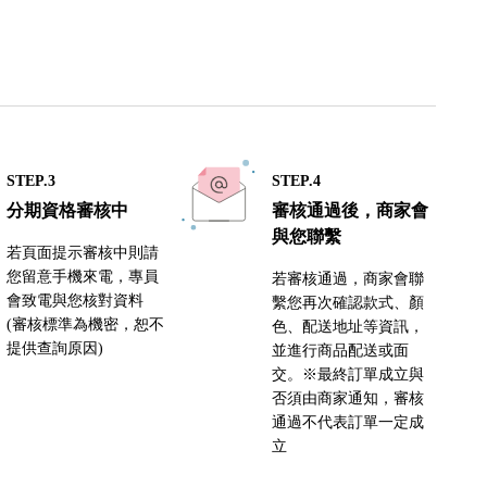
STEP.3
STEP.4
分期資格審核中
審核通過後，商家會
與您聯繫
若頁面提示審核中則請
您留意手機來電，專員
若審核通過，商家會聯
會致電與您核對資料
繫您再次確認款式、顏
(審核標準為機密，恕不
色、配送地址等資訊，
提供查詢原因)
並進行商品配送或面
交。※最終訂單成立與
否須由商家通知，審核
通過不代表訂單一定成
立