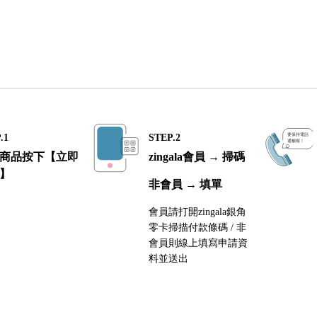
.1
STEP.2
商品按下【立即
zingala會員 → 掃碼
】
非會員 → 填單
會員請打開zingala銀角
零卡掃描付款條碼 / 非
會員則線上填寫申請資
料並送出