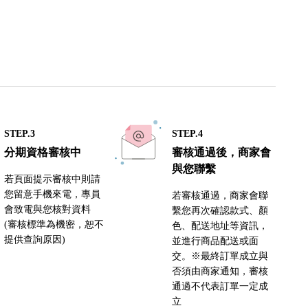
STEP.3
STEP.4
分期資格審核中
審核通過後，商家會
與您聯繫
若頁面提示審核中則請
您留意手機來電，專員
若審核通過，商家會聯
會致電與您核對資料
繫您再次確認款式、顏
(審核標準為機密，恕不
色、配送地址等資訊，
提供查詢原因)
並進行商品配送或面
交。※最終訂單成立與
否須由商家通知，審核
通過不代表訂單一定成
立