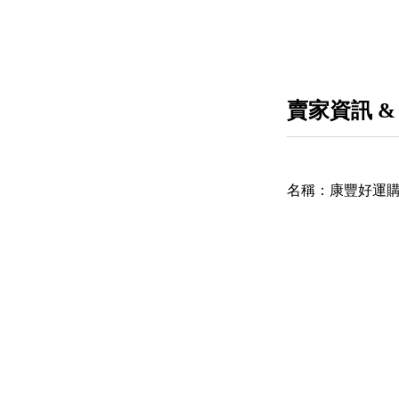
賣家資訊 &
名稱：
康豐好運