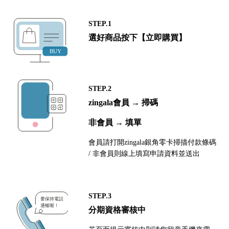
STEP.1
選好商品按下【立即購買】
STEP.2
zingala會員 → 掃碼
非會員 → 填單
會員請打開zingala銀角零卡掃描付款條碼
/ 非會員則線上填寫申請資料並送出
STEP.3
分期資格審核中