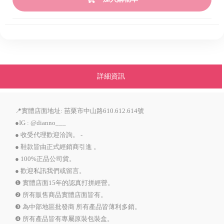
詳細資訊
📍實體店面地址: 苗栗市中山路610.612.614號
●IG : @dianno___
● 收受代理歡迎洽詢。 -
● 鞋款皆由正式經銷商引進 。
● 100%正品公司貨。
● 歡迎私訊我們或留言。
❶ 實體店面15年的認真打拼經營。
❷ 所有販售商品實體店面皆有。
❸ 為中部地區批發商 所有產品皆薄利多銷。
❹ 所有產品皆有專屬原裝包裝盒。