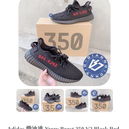
Adidas 愛迪達 Yeezy Boost 350 V2 Black Red