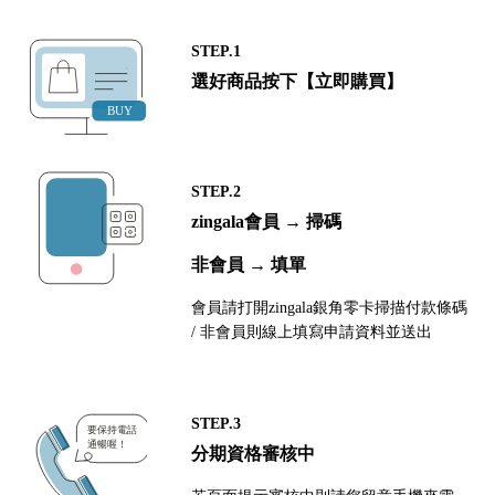
STEP.1
選好商品按下【立即購買】
STEP.2
zingala會員 → 掃碼
非會員 → 填單
會員請打開zingala銀角零卡掃描付款條碼
/ 非會員則線上填寫申請資料並送出
STEP.3
分期資格審核中