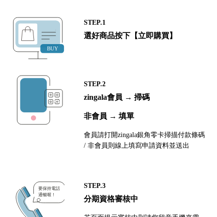
STEP.1
選好商品按下【立即購買】
STEP.2
zingala會員 → 掃碼
非會員 → 填單
會員請打開zingala銀角零卡掃描付款條碼
/ 非會員則線上填寫申請資料並送出
STEP.3
分期資格審核中