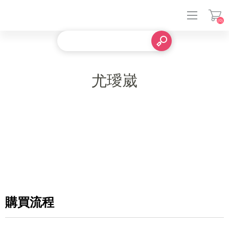
(0)
登入
尤璦崴
購買流程