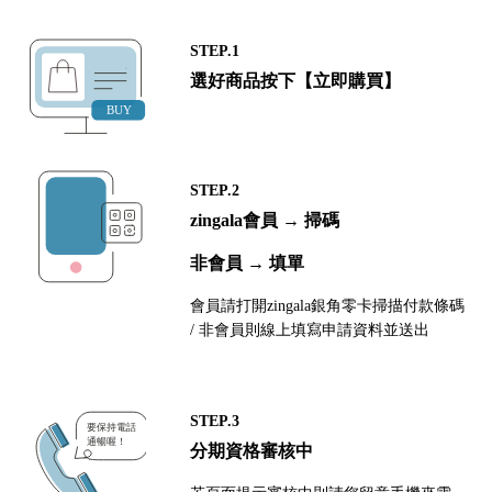
STEP.1
選好商品按下【立即購買】
STEP.2
zingala會員 → 掃碼
非會員 → 填單
會員請打開zingala銀角零卡掃描付款條碼
/ 非會員則線上填寫申請資料並送出
STEP.3
分期資格審核中