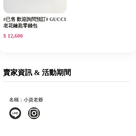
#已售 歡迎詢問預訂# GUCCI
老花鑰匙零錢包
$ 12,600
賣家資訊 & 活動期間
名稱：
小資老爺