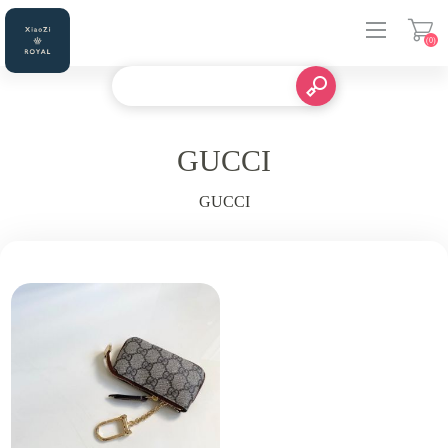
(0)
登入
GUCCI
GUCCI