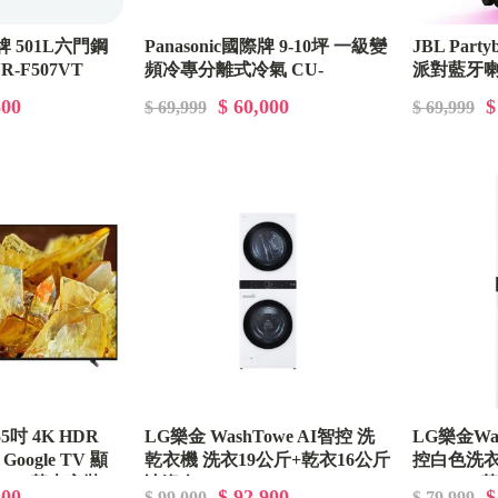
際牌 501L六門鋼
Panasonic國際牌 9-10坪 一級變
JBL Party
-F507VT
頻冷專分離式冷氣 CU-
派對藍牙
K63FCA2/CS-K63FA2
800
$ 60,000
$
$ 69,999
$ 69,999
55吋 4K HDR
LG樂金 WashTowe AI智控 洗
LG樂金Was
D Google TV 顯
乾衣機 洗衣19公斤+乾衣16公斤
控白色洗衣
X90L 基本安裝
冰瓷白 WD-S1916W
S1310W
500
$ 92,900
$
$ 99,000
$ 79,999