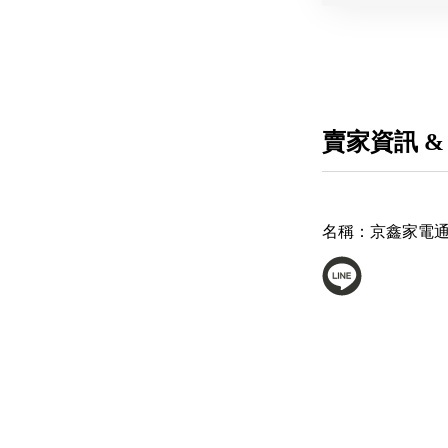
賣家資訊 &
名稱：
京鑫家電