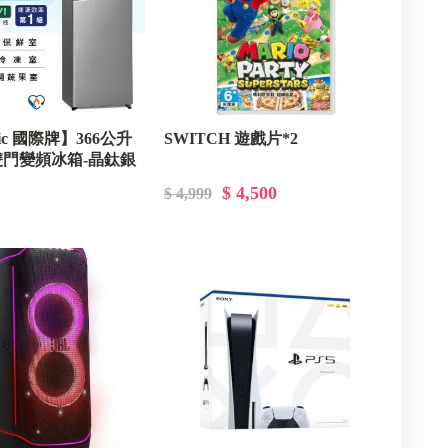
nic 國際牌】366公升
SWITCH 遊戲片*2
門變頻冰箱-晶鈦銀
V-S1)
$ 4,500
$ 4,999