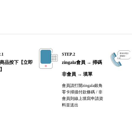
.1
STEP.2
商品按下【立即
zingala會員 → 掃碼
】
非會員 → 填單
會員請打開zingala銀角
零卡掃描付款條碼 / 非
會員則線上填寫申請資
料並送出