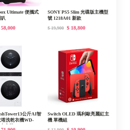
box Ultimate 便攜式
SONY PS5 Slim 光碟版主機型
喇叭
號 1218A01 新款
 58,000
$ 18,800
$ 19,900
hTower13公斤AI智
Switch OLED 瑪利歐亮麗紅主
塔洗乾衣機WD-
機 單機組
 基本安裝
 71,900
$ 10,900
$ 13,900