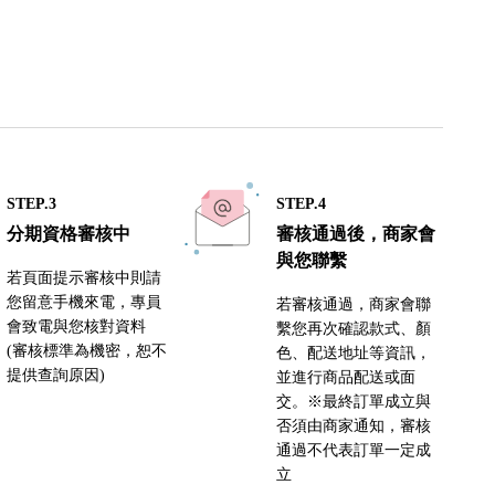
STEP.3
STEP.4
分期資格審核中
審核通過後，商家會
與您聯繫
若頁面提示審核中則請
您留意手機來電，專員
若審核通過，商家會聯
會致電與您核對資料
繫您再次確認款式、顏
(審核標準為機密，恕不
色、配送地址等資訊，
提供查詢原因)
並進行商品配送或面
交。※最終訂單成立與
否須由商家通知，審核
通過不代表訂單一定成
立