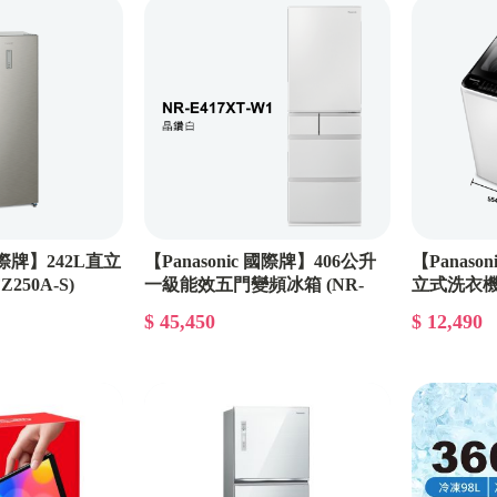
 國際牌】242L直立
【Panasonic 國際牌】406公升
【Panaso
250A-S)
一級能效五門變頻冰箱 (NR-
立式洗衣機 (
E417XT)
$ 45,450
$ 12,490