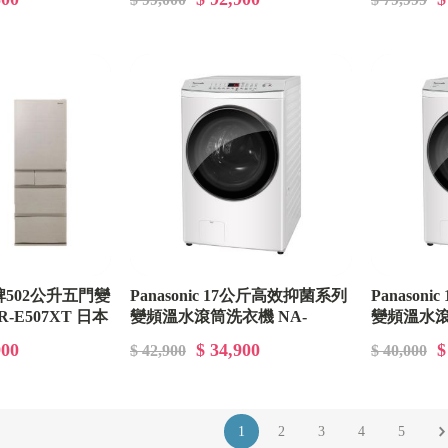
際牌502公升五門變
Panasonic 17公斤高效抑菌系列
Panason
E507XT 日本
變頻溫水滾筒洗衣機 NA-
變頻溫水滾
V170MW
V160MW
900
$ 34,900
$
$ 42,900
$ 40,000
1
2
3
4
5