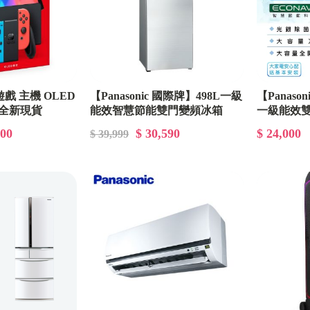
 遊戲 主機 OLED
【Panasonic 國際牌】498L一級
【Panaso
 全新現貨
能效智慧節能雙門變頻冰箱
一級能效雙
(NR-B493TG-W)
(NR-B371T
000
$ 30,590
$ 24,000
$ 39,999