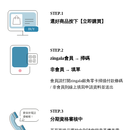
STEP.1
選好商品按下【立即購買】
STEP.2
zingala會員 → 掃碼
非會員 → 填單
會員請打開zingala銀角零卡掃描付款條碼
/ 非會員則線上填寫申請資料並送出
STEP.3
分期資格審核中