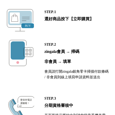
STEP.1
選好商品按下【立即購買】
STEP.2
zingala會員 → 掃碼
非會員 → 填單
會員請打開zingala銀角零卡掃描付款條碼
/ 非會員則線上填寫申請資料並送出
STEP.3
分期資格審核中