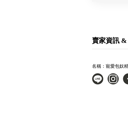
賣家資訊 &
名稱：
寵愛包奴