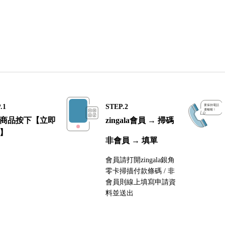
.1
STEP.2
商品按下【立即
zingala會員 → 掃碼
】
非會員 → 填單
會員請打開zingala銀角
零卡掃描付款條碼 / 非
會員則線上填寫申請資
料並送出