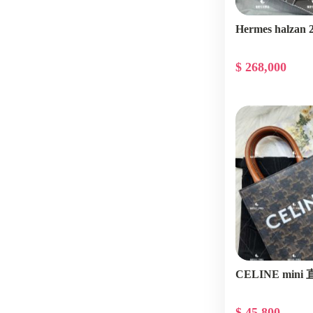
Hermes halza
$ 268,000
CELINE min
$ 45,800