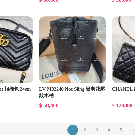
nt 相機包 24cm
LV M82248 Noe Sling 黑老花壓
CHANEL
紋水桶
$ 58,800
$ 128,000
1
2
3
4
5