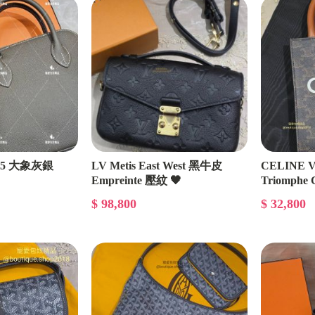
e 25 大象灰銀
LV Metis East West 黑牛皮
CELINE Ve
Empreinte 壓紋 🖤
Triomphe 
$ 98,800
$ 32,800