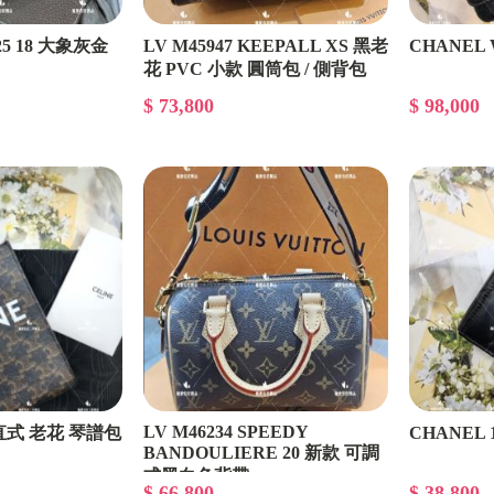
n 25 18 大象灰金
LV M45947 KEEPALL XS 黑老
CHANEL
花 PVC 小款 圓筒包 / 側背包
$ 73,800
$ 98,000
LV M46234 SPEEDY
i 直式 老花 琴譜包
CHANEL
BANDOULIERE 20 新款 可調
式黑白色背帶
$ 66,800
$ 38,800