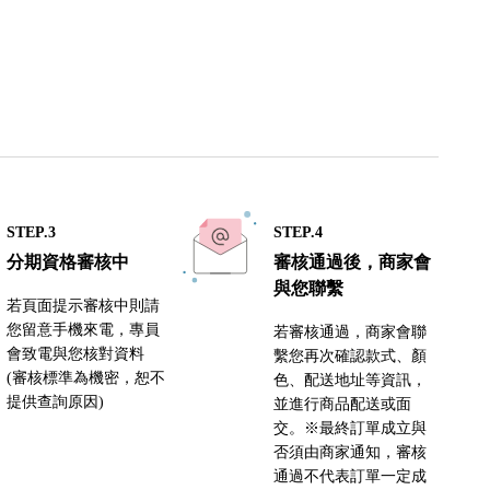
STEP.3
STEP.4
分期資格審核中
審核通過後，商家會
與您聯繫
若頁面提示審核中則請
您留意手機來電，專員
若審核通過，商家會聯
會致電與您核對資料
繫您再次確認款式、顏
(審核標準為機密，恕不
色、配送地址等資訊，
提供查詢原因)
並進行商品配送或面
交。※最終訂單成立與
否須由商家通知，審核
通過不代表訂單一定成