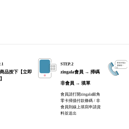
.1
STEP.2
商品按下【立即
zingala會員 → 掃碼
】
非會員 → 填單
會員請打開zingala銀角
零卡掃描付款條碼 / 非
會員則線上填寫申請資
料並送出