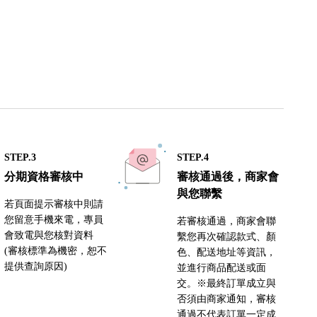
STEP.3
STEP.4
分期資格審核中
審核通過後，商家會
與您聯繫
若頁面提示審核中則請
您留意手機來電，專員
若審核通過，商家會聯
會致電與您核對資料
繫您再次確認款式、顏
(審核標準為機密，恕不
色、配送地址等資訊，
提供查詢原因)
並進行商品配送或面
交。※最終訂單成立與
否須由商家通知，審核
通過不代表訂單一定成