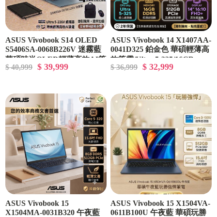
ASUS Vivobook S14 OLED
ASUS Vivobook 14 X1407AA-
S5406SA-0068B226V 迷霧藍
0041D325 鉑金色 華碩輕薄高
華碩時尚OLED輕薄高效AI筆
效筆電/Ultra 5-325/16GB
$ 39,999
$ 32,999
$ 40,999
$ 36,999
電/Ultra 5-226V/16GB
DDR5/512GB PCIe/14吋
LPDDR5X/512GB PCIe/14吋
16:10 FHD+/W11/含原廠包包
16:10 FHD+ OLED/W11🎈送
及滑鼠🎈送保護套/滑鼠墊/鍵
保護套/滑鼠墊/鍵盤膜🎈
盤膜🎈
ASUS Vivobook 15
ASUS Vivobook 15 X1504VA-
X1504MA-0031B320 午夜藍
0611B100U 午夜藍 華碩玩勝