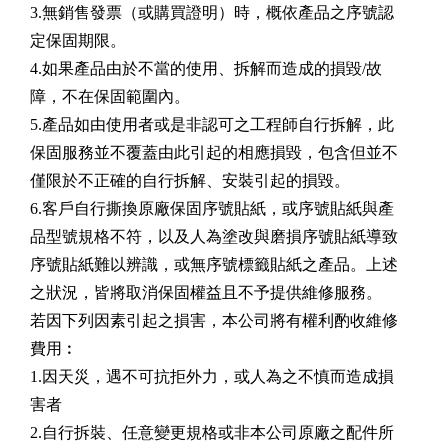
3.無銷售發票（或購買證明）時，概依產品之序號認
定保固期限。
4.如果產品由於不當的使用、拆解而造成的損毀/故
障，不在保固範圍內。
5.產品如由使用者或是非認可之工程師自行拆解，此
保固服務並不覆蓋由此引起的相應損毀，包含但並不
僅限於不正確的自行拆解、安裝引起的損毀。
6.客戶自行撕換原廠保固序號貼紙，或序號貼紙與產
品型號規格不符，以及人為塗改與磨損序號貼紙導致
序號貼紙難以辨識，或無序號標籤貼紙之產品。上述
之狀況，皆將取消保固權益且不予提供維修服務。
若因下列因素引起之損害，本公司將有權利酌收維修
費用︰
1.因天災，遇不可抗拒外力，或人為之不慎而造成損
害者
2.自行拆裝、任意變更規格或非本公司原廠之配件所