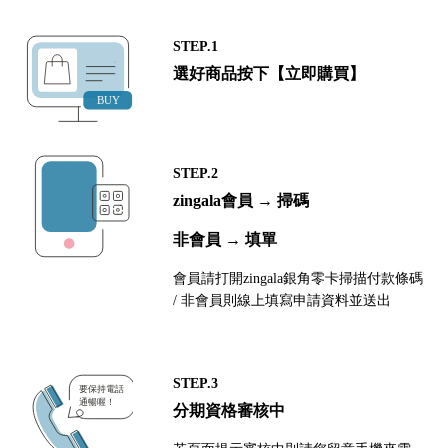
STEP.1
選好商品按下【立即購買】
STEP.2
zingala會員 → 掃碼
非會員 → 填單
會員請打開zingala銀角零卡掃描付款條碼
/ 非會員則線上填寫申請資料並送出
STEP.3
分期資格審核中