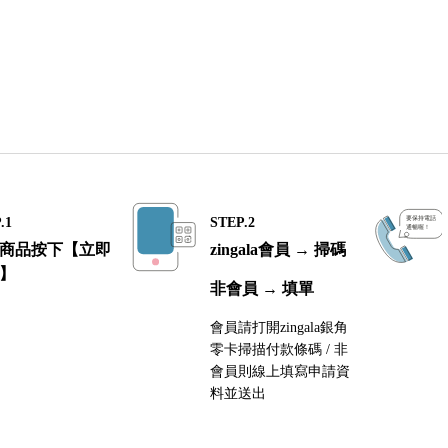
.1
STEP.2
商品按下【立即
zingala會員 → 掃碼
】
非會員 → 填單
會員請打開zingala銀角
零卡掃描付款條碼 / 非
會員則線上填寫申請資
料並送出