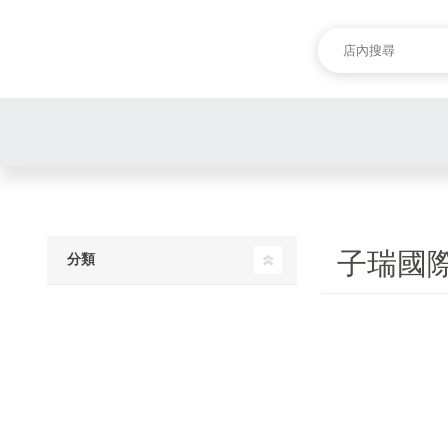
子瑞國
分類