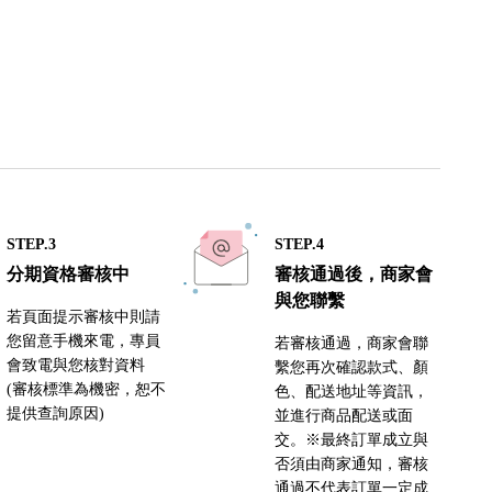
STEP.3
STEP.4
分期資格審核中
審核通過後，商家會
與您聯繫
若頁面提示審核中則請
您留意手機來電，專員
若審核通過，商家會聯
會致電與您核對資料
繫您再次確認款式、顏
(審核標準為機密，恕不
色、配送地址等資訊，
提供查詢原因)
並進行商品配送或面
交。※最終訂單成立與
否須由商家通知，審核
通過不代表訂單一定成