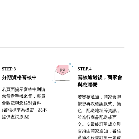
STEP.3
STEP.4
分期資格審核中
審核通過後，商家會
與您聯繫
若頁面提示審核中則請
您留意手機來電，專員
若審核通過，商家會聯
會致電與您核對資料
繫您再次確認款式、顏
(審核標準為機密，恕不
色、配送地址等資訊，
提供查詢原因)
並進行商品配送或面
交。※最終訂單成立與
否須由商家通知，審核
通過不代表訂單一定成