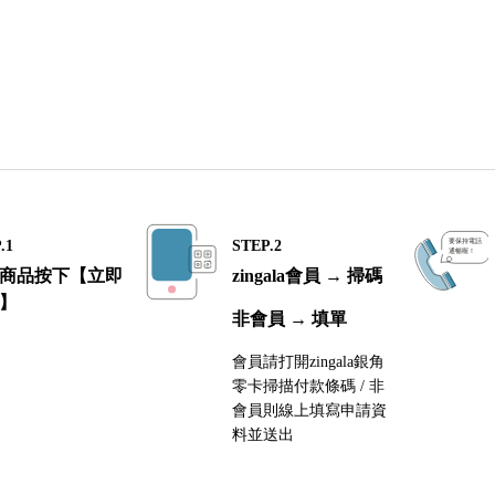
.1
STEP.2
商品按下【立即
zingala會員 → 掃碼
】
非會員 → 填單
會員請打開zingala銀角
零卡掃描付款條碼 / 非
會員則線上填寫申請資
料並送出