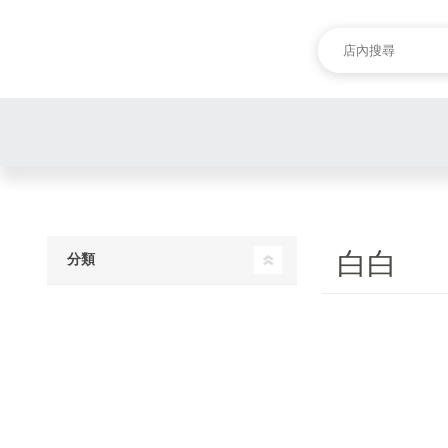
白白
分類