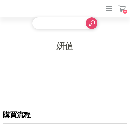
(0)
登入
妍值
購買流程