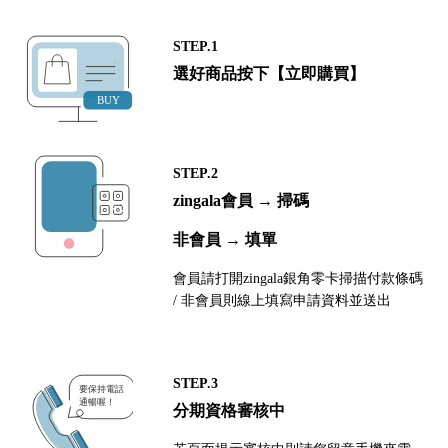
STEP.1
選好商品按下【立即購買】
STEP.2
zingala會員 → 掃碼
非會員 → 填單
會員請打開zingala銀角零卡掃描付款條碼
/ 非會員則線上填寫申請資料並送出
STEP.3
分期資格審核中