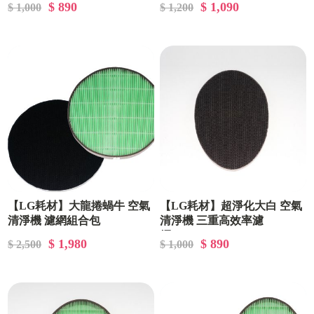
$ 890
$ 1,090
$ 1,000
$ 1,200
【LG耗材】大龍捲蝸牛 空氣
【LG耗材】超淨化大白 空氣
清淨機 濾網組合包
清淨機 三重高效率濾
網|MDJ64424406|
$ 1,980
$ 890
$ 2,500
$ 1,000