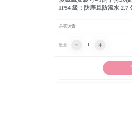
IP54 級：防塵且防潑水 2.
扭力板手
測量工具
是否送貨
組合套餐
數量: