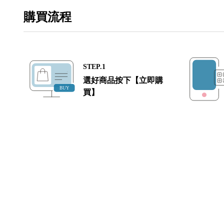
購買流程
STEP.1
選好商品按下【立即購
買】