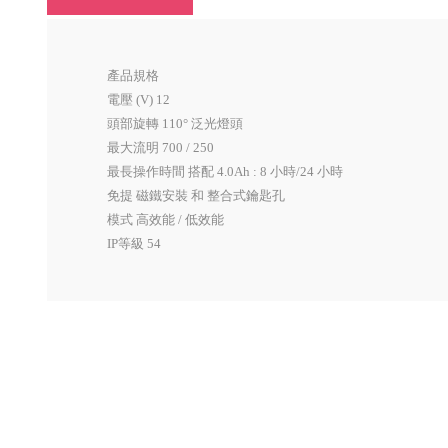
產品規格
電壓 (V) 12
頭部旋轉 110° 泛光燈頭
最大流明 700 / 250
最長操作時間 搭配 4.0Ah : 8 小時/24 小時
免提 磁鐵安裝 和 整合式鑰匙孔
模式 高效能 / 低效能
IP等級 54