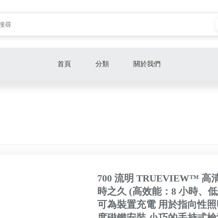
首頁
分類
關於我們
電動起子
收納系列
電池充電器
生活類組
700 流明 TRUEVIEW™ 
照明
時之久 (高效能：8 小時、低效能
切割設備
可為裝置充電 用於指向性照明
度磁鐵安裝 小巧的手持式檢
槌鑽電鑽