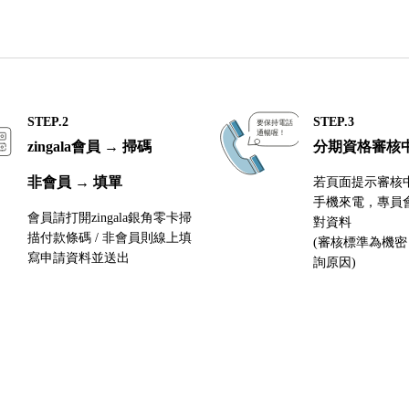
STEP.2
STEP.3
zingala會員 → 掃碼
分期資格審核
非會員 → 填單
若頁面提示審核
手機來電，專員
會員請打開zingala銀角零卡掃
對資料
描付款條碼 / 非會員則線上填
(審核標準為機
寫申請資料並送出
詢原因)