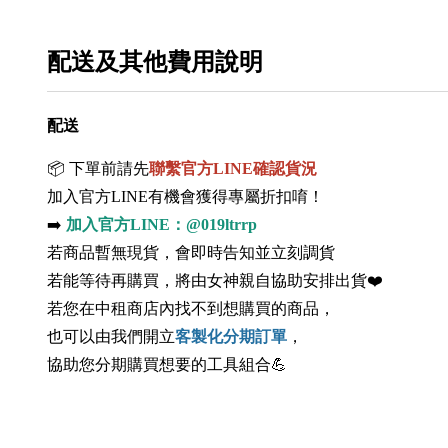
配送及其他費用說明
配送
📦 下單前請先
聯繫官方LINE確認貨況
加入官方LINE有機會獲得專屬折扣唷！
➡️
加入官方LINE：@019ltrrp
若商品暫無現貨，會即時告知並立刻調貨
若能等待再購買，將由女神親自協助安排出貨❤️
若您在中租商店內找不到想購買的商品，
也可以由我們開立
客製化分期訂單
，
協助您分期購買想要的工具組合💪