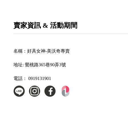
賣家資訊 & 活動期間
名稱：
好具女神-美沃奇專賣
地址:
鶯桃路365巷90弄3號
電話：
0919131901