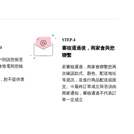
STEP.4
中
審核通過後，商家會與您
聯繫
中則請您留意
會致電與您核
若審核通過，商家會聯繫您再
次確認款式、顏色、配送地址
密，恕不提供查
等資訊，並進行商品配送或面
交。※最終訂單成立與否須由
商家通知，審核通過不代表訂
單一定成立