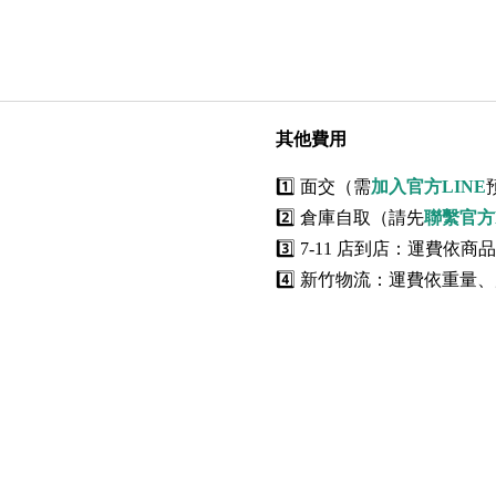
其他費用
1️⃣ 面交（需
加入官方LINE
2️⃣ 倉庫自取（請先
聯繫官方L
3️⃣ 7-11 店到店：運費依商品
4️⃣ 新竹物流：運費依重量、尺