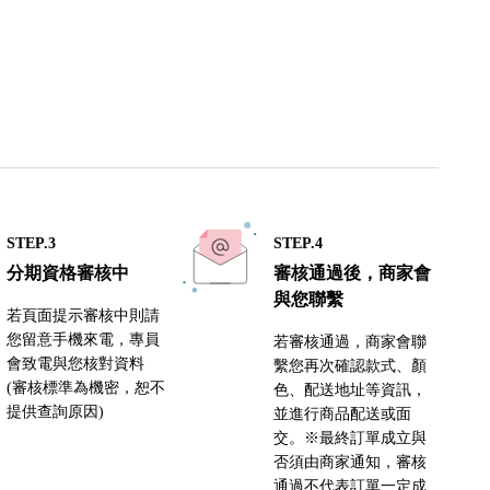
STEP.3
STEP.4
分期資格審核中
審核通過後，商家會
與您聯繫
若頁面提示審核中則請
您留意手機來電，專員
若審核通過，商家會聯
會致電與您核對資料
繫您再次確認款式、顏
(審核標準為機密，恕不
色、配送地址等資訊，
提供查詢原因)
並進行商品配送或面
交。※最終訂單成立與
否須由商家通知，審核
通過不代表訂單一定成