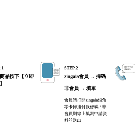
.1
STEP.2
商品按下【立即
zingala會員 → 掃碼
】
非會員 → 填單
會員請打開zingala銀角
零卡掃描付款條碼 / 非
會員則線上填寫申請資
料並送出