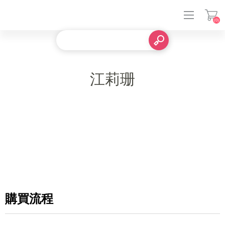
(0)
登入
江莉珊
購買流程