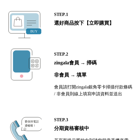
STEP.1
選好商品按下【立即購買】
STEP.2
zingala會員 → 掃碼
非會員 → 填單
會員請打開zingala銀角零卡掃描付款條碼
/ 非會員則線上填寫申請資料並送出
STEP.3
分期資格審核中