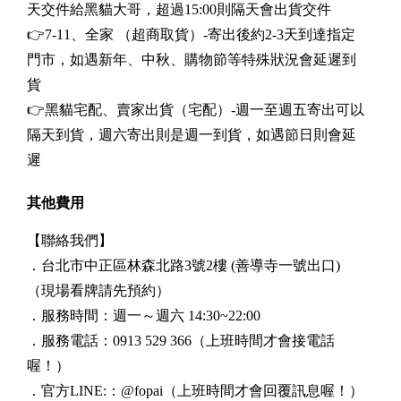
天交件給黑貓大哥，超過15:00則隔天會出貨交件
👉7-11、全家 （超商取貨）-寄出後約2-3天到達指定
門市，如遇新年、中秋、購物節等特殊狀況會延遲到
貨
👉黑貓宅配、賣家出貨（宅配）-週一至週五寄出可以
隔天到貨，週六寄出則是週一到貨，如遇節日則會延
遲
其他費用
【聯絡我們】
．台北市中正區林森北路3號2樓 (善導寺一號出口)
（現場看牌請先預約）
．服務時間：週一～週六 14:30~22:00
．服務電話：0913 529 366
（上班時間才會接電話
喔！）
．官方LINE:：@fopai
（上班時間才會回覆訊息喔！）