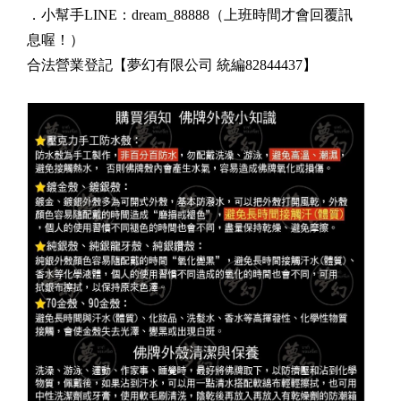
．小幫手LINE：dream_88888
（上班時間才會回覆訊
息喔！）
合法營業登記【夢幻有限公司 統編82844437】