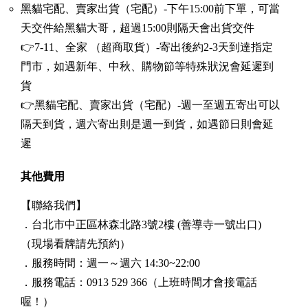
黑貓宅配、賣家出貨（宅配）-下午15:00前下單，可當
天交件給黑貓大哥，超過15:00則隔天會出貨交件
👉7-11、全家 （超商取貨）-寄出後約2-3天到達指定
門市，如遇新年、中秋、購物節等特殊狀況會延遲到
貨
👉黑貓宅配、賣家出貨（宅配）-週一至週五寄出可以
隔天到貨，週六寄出則是週一到貨，如遇節日則會延
遲
其他費用
【聯絡我們】
．台北市中正區林森北路3號2樓 (善導寺一號出口)
（現場看牌請先預約）
．服務時間：週一～週六 14:30~22:00
．服務電話：0913 529 366
（上班時間才會接電話
喔！）