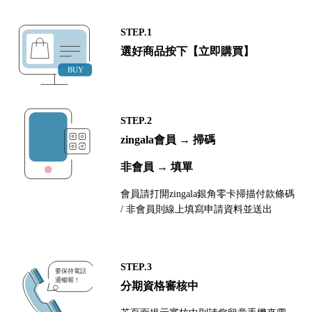
STEP.1
選好商品按下【立即購買】
STEP.2
zingala會員 → 掃碼
非會員 → 填單
會員請打開zingala銀角零卡掃描付款條碼
/ 非會員則線上填寫申請資料並送出
STEP.3
分期資格審核中