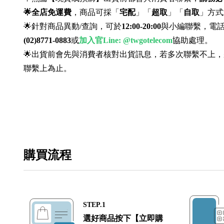
🌟全店免運費
，商品可採「
宅配
」「
超取
」「
自取
」方式
🌟針對商品異動/查詢，可於
12:00-20:00
與小編聯繫，電
(02)8771-0883
或
加入官Line:
@twgotelecom
協助處理。
🌟出貨前會先與消費者核對出貨訊息，若多次聯繫不上
聯繫上為止。
購買流程
STEP.1
選好商品按下【立即購