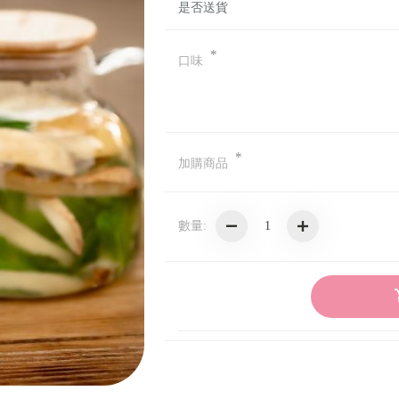
是否送貨
Oppo
*
口味
*
加購商品
數量: