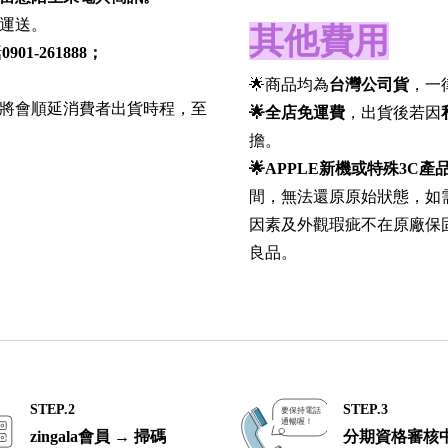
運送。
其他費用
話
0901-261888；
🌟商品均為
台灣公司貨
，一
，將會順延消費者出貨時程，至
🌟全店免運費
，出貨後若因
擔。
🌟APPLE
新機或特殊3C產
間，無法還原原始狀態，如
因素及外觀瑕疵不在原廠保
良品。
STEP.2
STEP.3
zingala會員 → 掃碼
分期資格審核