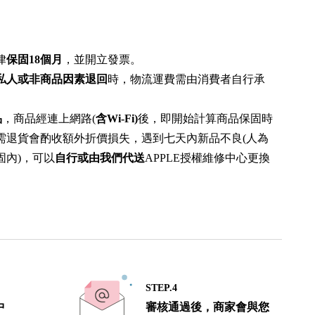
律
保固18個月
，並開立發票。
私人或非商品因素退回
時，物流運費需由消費者自行承
品
，商品經連上網路(
含Wi-Fi)
後，即開始計算商品保固時
需退貨會酌收額外折價損失，遇到七天內新品不良(人為
固內)，可以
自行或由我們代送
APPLE授權維修中心更換
STEP.4
中
審核通過後，商家會與您