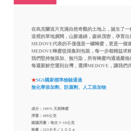
在烏克蘭這片充滿自然奇觀的土地上，誕生了一種
這裡的草地廣闊，山脈連綿，森林茂密，孕育出
MEDOVE代表的不僅僅是一罐蜂蜜，更是一個
MEDOVE蜂蜜從採集到包裝，每一步都精益求
我們堅持無添加、無污染，所有蜂蜜均通過嚴格
每週新鮮空運到台灣，選擇MEDOVE，讓我們
★
SGS國家標準檢驗通過
無化學添加劑、防腐劑、人工添加物
成分：100% 天然蜂蜜
淨重：400公克
建議用量：每次 5~10公克
熱量：323大卡／１００ｇ