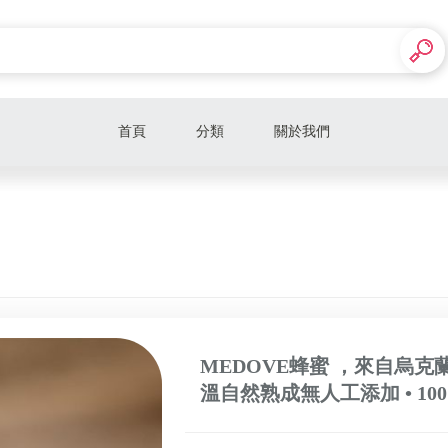
首頁
分類
關於我們
Google
Apple
Samsung
MEDOVE HONEY (400G/6入)
SONY
MEDOVE蜂蜜 ，來自烏克蘭
溫自然熟成無人工添加 • 1
AirPods Max
小米