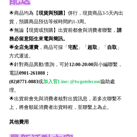
🌟商品均為【
現貨與預購
】併行，現貨商品3-5天內出
貨，預購商品預估等候時間約1-3周。
🌟無論【現貨或預購】出貨前都會與消費者聯繫，
請
務必留意陌生來電與簡訊。
🌟全店免運費
，商品可採「
宅配
」「
超取
」「
自取
」
方式運送。
🌟針對商品異動/查詢，可於
12:00-20:00
與小編聯繫，
電話
0901-261888；
(02)8771-0883
或
加入官Line:
@twgotelecom
協助處
理。
🌟出貨前會先與消費者核對出貨訊息，若多次聯繫不
上，將會順延消費者出貨時程，至聯繫上為止。
其他費用