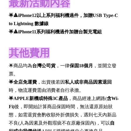
最新活動內容
🌟🔺iPhone12以上系列福利機過件，加贈USB Type-C
to Lightning 數據線
🌟🔺iPhone11系列福利機過件加贈台製充電組
其他費用
🌟商品均為
台灣公司貨
，一律
保固18個月
，並開立發
票。
🌟全店免運費
，出貨後若因
私人或非商品因素退回
時，物流運費需由消費者自行承擔。
🌟APPLE
新機或特殊3C產品
，商品經連上網路(
含Wi-
Fi)
後，即開始計算商品保固時間，無法還原原始狀
態，如需退貨會酌收額外折價損失，遇到七天內新品
不良(人為因素及外觀瑕疵不在原廠保固內)，可以
自