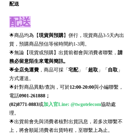
配送
配送
🌟商品均為【
現貨與預購
】併行，現貨商品3-5天內出
貨，預購商品預估等候時間約1-3周。
🌟無論【現貨或預購】出貨前都會與消費者聯繫，
請
務必留意陌生來電與簡訊。
🌟全店免運費
，商品可採「
宅配
」「
超取
」「
自取
」
方式運送。
🌟針對商品異動/查詢，可於
12:00-20:00
與小編聯繫，
電話
0901-261888；
(02)8771-0883
或
加入官Line:
@twgotelecom
協助處
理。
🌟出貨前會先與消費者核對出貨訊息，若多次聯繫不
上，將會順延消費者出貨時程，至聯繫上為止。