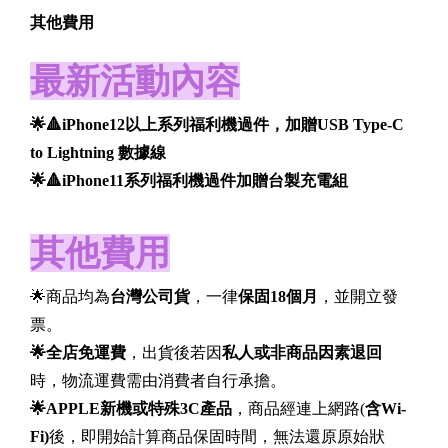
其他費用
最新活動內容
🌟🔺iPhone12以上系列福利機過件，加贈USB Type-C
to Lightning 數據線
🌟🔺iPhone11系列福利機過件加贈台製充電組
其他費用
🌟商品均為
台灣公司貨
，一律
保固18個月
，並開立發
票。
🌟全店免運費
，出貨後若因
私人或非商品因素退回
時，物流運費需由消費者自行承擔。
🌟APPLE
新機或特殊3C產品
，商品經連上網路(
含Wi-
Fi)
後，即開始計算商品保固時間，無法還原原始狀