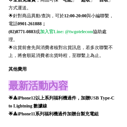
方式運送。
🌟針對商品異動/查詢，可於
12:00-20:00
與小編聯繫，
電話
0901-261888；
(02)8771-0883
或
加入官Line:
@twgotelecom
協助處
理。
🌟出貨前會先與消費者核對出貨訊息，若多次聯繫不
上，將會順延消費者出貨時程，至聯繫上為止。
其他費用
最新活動內容
🌟🔺iPhone12以上系列福利機過件，加贈USB Type-C
to Lightning 數據線
🌟🔺iPhone11系列福利機過件加贈台製充電組