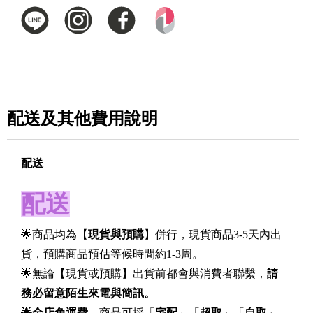
配送及其他費用說明
配送
配送
🌟商品均為【
現貨與預購
】併行，現貨商品3-5天內出
貨，預購商品預估等候時間約1-3周。
🌟無論【現貨或預購】出貨前都會與消費者聯繫，
請
務必留意陌生來電與簡訊。
🌟全店免運費
，商品可採「
宅配
」「
超取
」「
自取
」