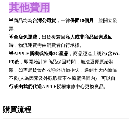
其他費用
🌟商品均為
台灣公司貨
，一律
保固18個月
，並開立發
票。
🌟全店免運費
，出貨後若因
私人或非商品因素退回
時，物流運費需由消費者自行承擔。
🌟APPLE
新機或特殊3C產品
，商品經連上網路(
含Wi-
Fi)
後，即開始計算商品保固時間，無法還原原始狀
態，如需退貨會酌收額外折價損失，遇到七天內新品
不良(人為因素及外觀瑕疵不在原廠保固內)，可以
自
行或由我們代送
APPLE授權維修中心更換良品。
購買流程