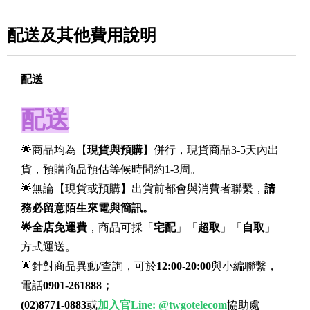
配送及其他費用說明
配送
配送
🌟商品均為【
現貨與預購
】併行，現貨商品3-5天內出
貨，預購商品預估等候時間約1-3周。
🌟無論【現貨或預購】出貨前都會與消費者聯繫，
請
務必留意陌生來電與簡訊。
🌟全店免運費
，商品可採「
宅配
」「
超取
」「
自取
」
方式運送。
🌟針對商品異動/查詢，可於
12:00-20:00
與小編聯繫，
電話
0901-261888；
(02)8771-0883
或
加入官Line:
@twgotelecom
協助處