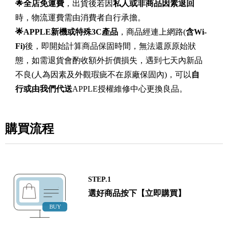
🌟全店免運費
，出貨後若因
私人或非商品因素退回
時，物流運費需由消費者自行承擔。
🌟APPLE
新機或特殊3C產品
，商品經連上網路(
含Wi-
Fi)
後，即開始計算商品保固時間，無法還原原始狀
態，如需退貨會酌收額外折價損失，遇到七天內新品
不良(人為因素及外觀瑕疵不在原廠保固內)，可以
自
行或由我們代送
APPLE授權維修中心更換良品。
購買流程
STEP.1
選好商品按下【立即購買】