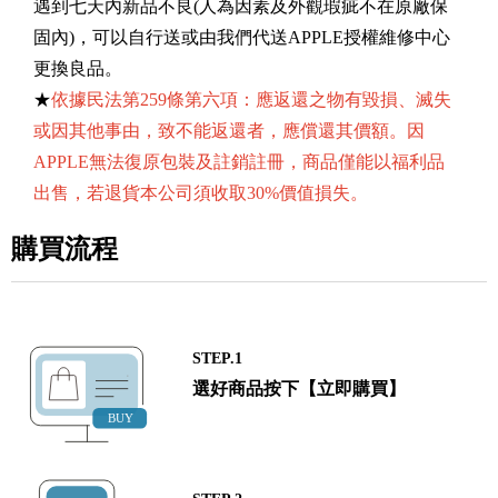
遇到七天內新品不良(人為因素及外觀瑕疵不在原廠保
固內)，可以自行送或由我們代送APPLE授權維修中心
更換良品。
★
依據民法第259條第六項：應返還之物有毀損、滅失
或因其他事由，致不能返還者，應償還其價額。因
APPLE無法復原包裝及註銷註冊，商品僅能以福利品
出售，若退貨本公司須收取30%價值損失。
購買流程
STEP.1
選好商品按下【立即購買】