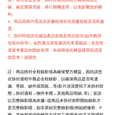
確，確定要購買後，再行開機使用，以免影響您的權
利。
4、商品瑕疵均需送由原廠檢測並依原廠規範及流程處
置。
5、拆封時煩請先確認產品規格及商品狀況(如外觀與
包裝內容等)，如對產品有疑慮請先來電確認；若您有
退貨考量請勿開啟使用，為保障彼此權益購買前請謹
慎思考！謝謝您
註：商品拆封全程錄影係為確保雙方權益，因此請您
在拆封過程中務必全程錄影，以確保商品是否有遺
漏、寄錯、缺件或瑕疵…等(影片須清楚拍下未拆封狀
態→拆封過程→物件本體→其他商品明細..等)；並請
以完整錄影檔為依據--從商品未拆封前即開始錄影才
是完整錄影檔，如非原始完整錄影檔(例如經修剪、P
圖、其他剪接或快轉等方式加工處理過)皆不在受理範