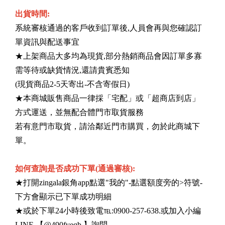
出貨時間:
系統審核通過的客戶收到訂單後,人員會再與您確認訂
單資訊與配送事宜
★上架商品大多均為現貨,部分熱銷商品會因訂單多寡
需等待或缺貨情況,還請貴賓悉知
(現貨商品2-5天寄出-不含寄假日)
★本商城販售商品一律採「宅配」或「超商店到店」
方式運送，並無配合體門市取貨服務
若有意門市取貨，請洽鄰近門市購買，勿於此商城下
單。
如何查詢是否成功下單(通過審核):
★打開zingala銀角app點選"我的"-點選額度旁的>符號-
下方會顯示已下單成功明細
★或於下單24小時後致電℡:0900-257-638.或加入小編
LINE 【@490fveqb 】詢問