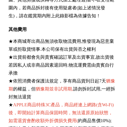
圍內，若商品拆封後有使用疑慮者(如上述情況發
生)，請在鑑賞期內附上此錄影檔為依據告知！
其他費用
★本商城寄出商品無須收取物流費用,惟發現為惡意棄
單或拒取貨情事.本公司保有出貨與否之權利
★出貨前都會先與貴賓確認訂單及出貨事宜,故出貨後
若因私人或非商品因素退回時,物流運費需由貴賓自行
承擔
★依照消費者保護法規定，享有商品貨到日起7天
猶豫
期
的權益，但
猶豫期並非試用期,
請勿拆封試用,一經拆
封無法退貨
★
APPLE商品特殊3C產品，商品經連上網路(含Wi-Fi)
後，即開始計算商品保固時間，無法還原原始狀態，
如需退貨會酌收額外折價損失費用(
約商品售價10%);