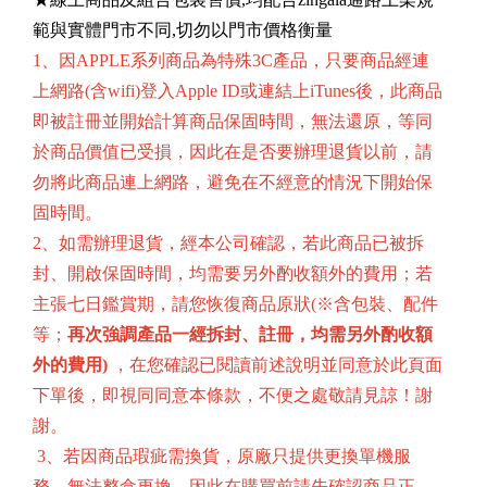
範與實體門市不同,切勿以門市價格衡量
1、因APPLE系列商品為特殊3C產品，只要商品經連
上網路(含wifi)登入Apple ID或連結上iTunes後，此商品
即被註冊並開始計算商品保固時間，無法還原，等同
於商品價值已受損，因此在是否要辦理退貨以前，請
勿將此商品連上網路，避免在不經意的情況下開始保
固時間。
2、如需辦理退貨，經本公司確認，若此商品已被拆
封、開啟保固時間，均需要另外酌收額外的費用；若
主張七日鑑賞期，請您恢復商品原狀(※含包裝、配件
等；
再次強調產品一經拆封、註冊，均需另外酌收額
外的費用)
，在您確認已閱讀前述說明並同意於此頁面
下單後，即視同同意本條款，不便之處敬請見諒！謝
謝。
3、若因商品瑕疵需換貨，原廠只提供更換單機服
務，無法整盒更換，因此在購買前請先確認商品正