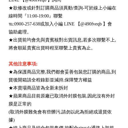
★欲修改或針對訂購商品須異動/查詢-可於線上小編在
線時間『11:00-19:00』聯繫
℡:0900-257-638或加入小編 LINE 【@490fveqb 】會
協助處理。
★出貨前均會先與貴賓核對出貨訊息,若多次聯繫不上,
將會順延貴賓出貨時程至聯繫上貴賓為止。
其他注意事項;
★為保護商品完整,我們都會妥善包裝您訂購的商品,到
貨後開箱請全程錄影並減持,保障雙方權益
★本賣場商品皆為全新未拆封
★蘋果商品目前原廠已取消外封膜包裝,因此沒有外封
膜是正常的
(取消外膜難免會有些髒污,請勿以此為拒絕或退貨依
據)
★線上商品及組合包裝售價,均配合zingala通路上架規