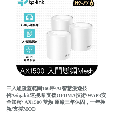
三入組覆蓋範圍160坪/AI智慧漫遊技
術/Gigabit連接埠 支援OFDMA技術/WAP3安
全加密/ AX1500 雙頻 原廠三年保固，一年換
新/支援MOD