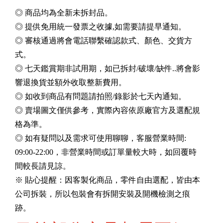
◎ 商品均為全新未拆封品。
◎ 提供免用統一發票之收據,如需要請提早通知。
◎ 審核通過將會電話聯繫確認款式、顏色、交貨方
式。
◎ 七天鑑賞期非試用期，如已拆封/破壞/缺件..將會影
響退換貨並額外收取整新費用。
◎ 如收到商品有問題請拍照/錄影於七天內通知。
◎ 賣場圖文僅供參考，實際內容依原廠官方及選配規
格為準。
◎ 如有疑問以及需求可使用聊聊，客服營業時間:
09:00-22:00，非營業時間或訂單量較大時，如回覆時
間較長請見諒。
※ 貼心提醒：因客製化商品，零件自由選配，皆由本
公司拆裝，所以包裝會有拆開安裝及開機檢測之痕
跡。