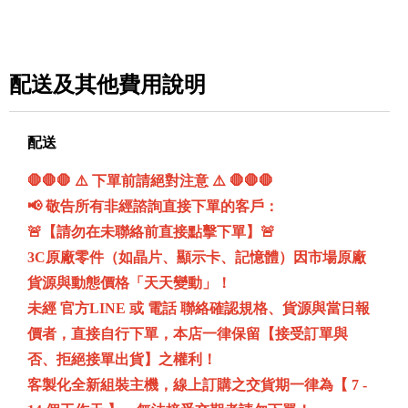
配送及其他費用說明
配送
🛑🛑🛑 ⚠️ 下單前請絕對注意 ⚠️ 🛑🛑🛑
📢 敬告所有非經諮詢直接下單的客戶：
🚨【請勿在未聯絡前直接點擊下單】🚨
3C原廠零件（如晶片、顯示卡、記憶體）因市場原廠
貨源與動態價格「天天變動」！
未經 官方LINE 或 電話 聯絡確認規格、貨源與當日報
價者，直接自行下單，本店一律保留【接受訂單與
否、拒絕接單出貨】之權利！
客製化全新組裝主機，線上訂購之交貨期一律為【 7 -