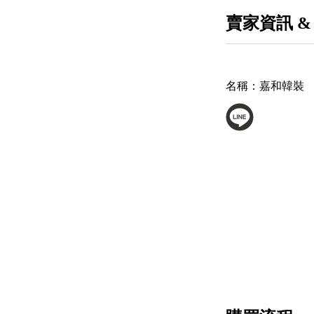
賣家資訊 &
名稱：
嘉和韓裝