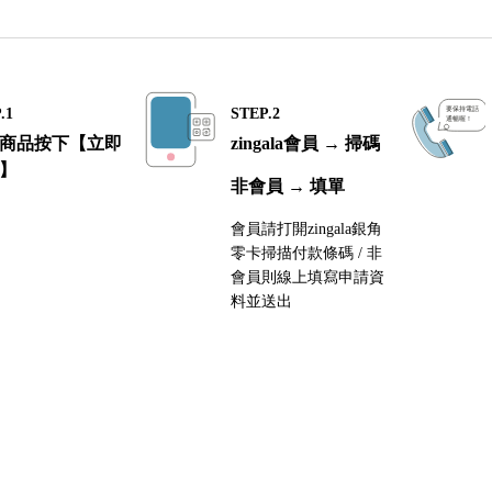
.1
STEP.2
商品按下【立即
zingala會員 → 掃碼
】
非會員 → 填單
會員請打開zingala銀角
零卡掃描付款條碼 / 非
會員則線上填寫申請資
料並送出