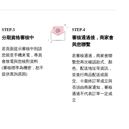
STEP.3
STEP.4
分期資格審核中
審核通過後，商家會
與您聯繫
若頁面提示審核中則請
您留意手機來電，專員
若審核通過，商家會聯
會致電與您核對資料
繫您再次確認款式、顏
(審核標準為機密，恕不
色、配送地址等資訊，
提供查詢原因)
並進行商品配送或面
交。※最終訂單成立與
否須由商家通知，審核
通過不代表訂單一定成
立