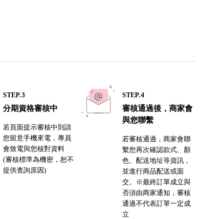
STEP.3
STEP.4
分期資格審核中
審核通過後，商家會
與您聯繫
若頁面提示審核中則請
您留意手機來電，專員
若審核通過，商家會聯
會致電與您核對資料
繫您再次確認款式、顏
(審核標準為機密，恕不
色、配送地址等資訊，
提供查詢原因)
並進行商品配送或面
交。※最終訂單成立與
否須由商家通知，審核
通過不代表訂單一定成
立