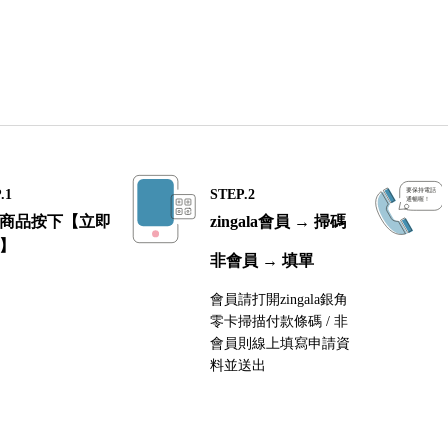
.1
STEP.2
商品按下【立即
zingala會員 → 掃碼
】
非會員 → 填單
會員請打開zingala銀角
零卡掃描付款條碼 / 非
會員則線上填寫申請資
料並送出