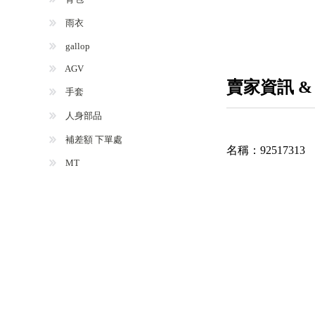
雨衣
gallop
AGV
賣家資訊 &
手套
人身部品
補差額 下單處
名稱：
92517313
MT