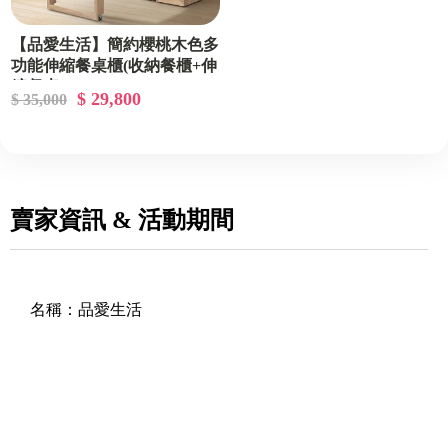
【品愛生活】簡約櫻桃木色多
功能伸縮餐桌櫃(收納餐櫃+伸
縮餐桌)
$ 29,800
$ 35,000
賣家資訊 & 活動期間
名稱：
品愛生活