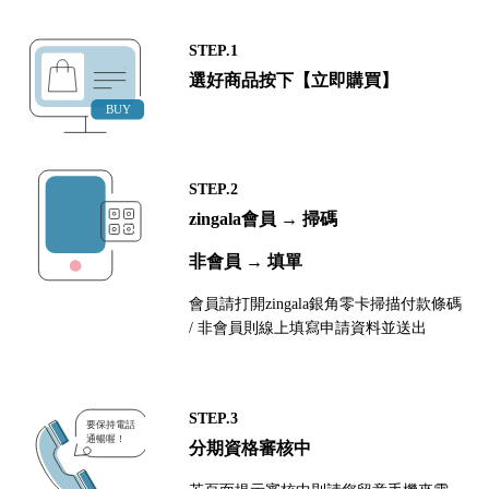
STEP.1
選好商品按下【立即購買】
STEP.2
zingala會員 → 掃碼
非會員 → 填單
會員請打開zingala銀角零卡掃描付款條碼
/ 非會員則線上填寫申請資料並送出
STEP.3
分期資格審核中