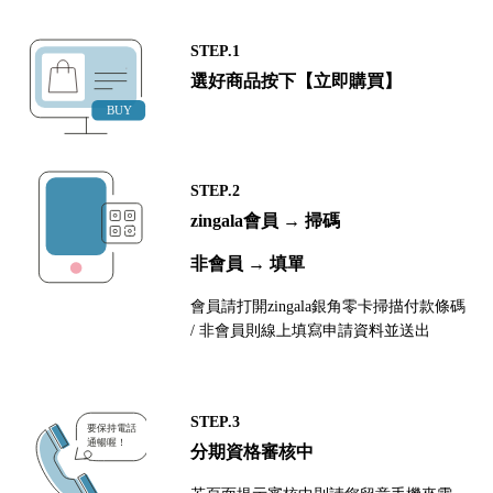
STEP.1
選好商品按下【立即購買】
STEP.2
zingala會員 → 掃碼
非會員 → 填單
會員請打開zingala銀角零卡掃描付款條碼
/ 非會員則線上填寫申請資料並送出
STEP.3
分期資格審核中