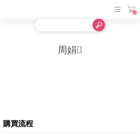
(0)
登入
周娟
購買流程